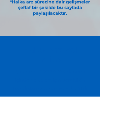
*Halka arz sürecine dair gelişmeler
şeffaf bir şekilde bu sayfada
paylaşılacaktır.
Halka Arz Yol
Haritası
Şirketimiz
2025-2026
dönemi
içinde halka arz için gerekli ön
hazırlıkları sürdürmektedir. Mali
raporlamalar, kurumsal şeffaflık
ve yönetim yapısı bu doğrultuda
şekillendirilmektedir.
Bilgilendirme Dökümanı PDF