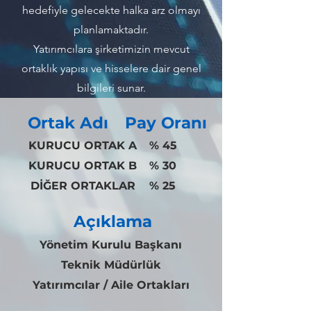
hedefiyle gelecekte halka arz olmayı
planlamaktadır.
Yatırımcılara şirketimizin mevcut
ortaklık yapısı ve hisselere dair genel
bilgileri sunar.
Ortak Adı
Pay Oranı
KURUCU ORTAK A
% 45
KURUCU ORTAK B
% 30
DİĞER ORTAKLAR
% 25
Açıklama
Yönetim Kurulu Başkanı
Teknik Müdürlük
Yatırımcılar / Aile Ortakları