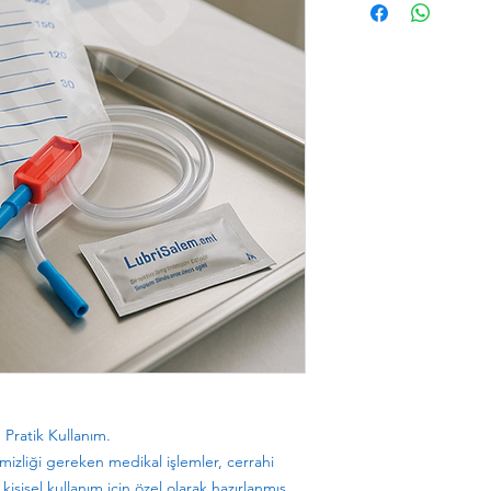
STOK
ÜRÜN
KODU
ESY2.LS.0
LAV
1.0001
SETİ
EASY
W
EASY
W
. Pratik Kullanım.
izliği gereken medikal işlemler, cerrahi
işisel kullanım için özel olarak hazırlanmış