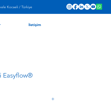
ele Kocaeli / Türkiye
r
İletişim
i Easyflow®