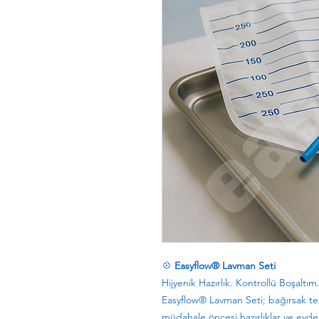
💠
Easyflow® Lavman Seti
Hijyenik Hazırlık. Kontrollü Boşaltım
Easyflow® Lavman Seti; bağırsak tem
müdahale öncesi hazırlıklar ve evde k