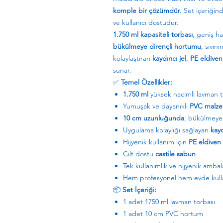
komple bir çözümdür.
Set içeriğind
ve kullanıcı dostudur.
1.750 ml kapasiteli torbası
, geniş h
bükülmeye dirençli hortumu
, sıvını
kolaylaştıran
kaydırıcı jel
,
PE eldiven
sunar.
✅
Temel Özellikler:
1.750 ml
yüksek hacimli lavman t
Yumuşak ve dayanıklı
PVC malz
10 cm uzunluğunda
, bükülmeye 
Uygulama kolaylığı sağlayan
kayd
Hijyenik kullanım için
PE eldiven
Cilt dostu
castile sabun
Tek kullanımlık ve hijyenik ambal
Hem profesyonel hem evde kull
📦
Set İçeriği:
1 adet 1750 ml lavman torbası
1 adet 10 cm PVC hortum