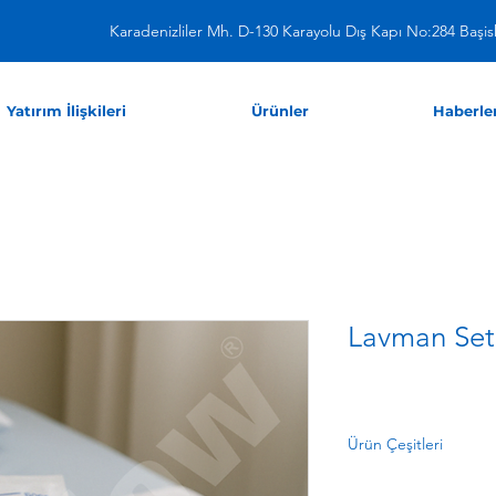
Karadenizliler Mh. D-130 Karayolu Dış Kapı No:284 Başisk
Yatırım İlişkileri
Ürünler
Haberle
Lavman Set
Ürün Çeşitleri