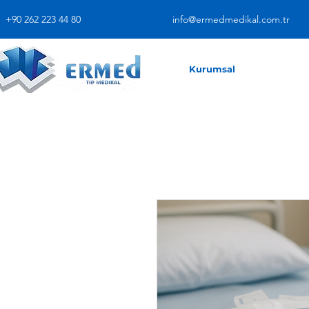
+90 262 223 44 80
info@ermedmedikal.com.tr
Kurumsal