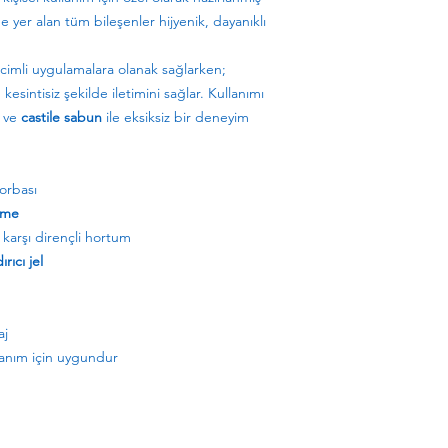
e yer alan tüm bileşenler hijyenik, dayanıklı
acimli uygulamalara olanak sağlarken;
n kesintisiz şekilde iletimini sağlar. Kullanımı
ve
castile sabun
ile eksiksiz bir deneyim
orbası
eme
karşı dirençli hortum
ırıcı jel
aj
anım için uygundur